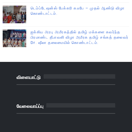
டெம்ப்டேஷன்ஸ் பேக்கரி கஃபே – முதல் ஆண்டு விழா
கொண்டாட்டம்.
ஐக்கிய அரபு அமீரகத்தில் தமிழ் மக்களை கவர்ந்த
பிரமாண்ட தீபாவளி விழா அமீரக தமிழ் சங்கத் தலைவர்
Dr. ஷீலா தலைமையில் கொண்டாட்டம்.
விளையாட்டு
வேலைவாய்ப்பு