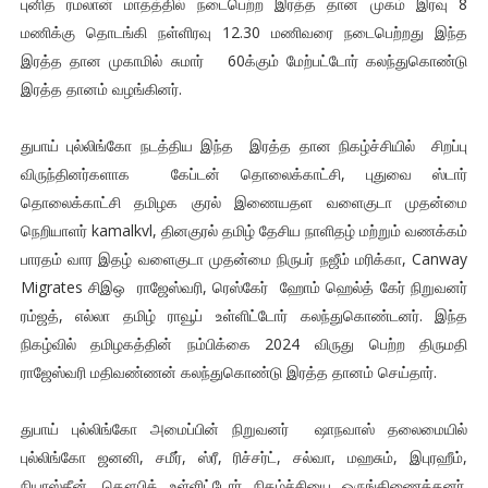
புனித ரமலான் மாதத்தில் நடைபெற்ற இரத்த தான முகம் இரவு 8
மணிக்கு தொடங்கி நள்ளிரவு 12.30 மணிவரை நடைபெற்றது இந்த
இரத்த தான முகாமில் சுமார் 60க்கும் மேற்பட்டோர் கலந்துகொண்டு
இரத்த தானம் வழங்கினர்.
துபாய் புல்லிங்கோ நடத்திய இந்த இரத்த தான நிகழ்ச்சியில் சிறப்பு
விருந்தினர்களாக கேப்டன் தொலைக்காட்சி, புதுவை ஸ்டார்
தொலைக்காட்சி தமிழக குரல் இணையதள வளைகுடா முதன்மை
நெறியாளர் kamalkvl, தினகுரல் தமிழ் தேசிய நாளிதழ் மற்றும் வணக்கம்
பாரதம் வார இதழ் வளைகுடா முதன்மை நிருபர் நஜீம் மரிக்கா, Canway
Migrates சிஇஒ ராஜேஸ்வரி, ரெஸ்கேர் ஹோம் ஹெல்த் கேர் நிறுவனர்
ரம்ஜத், எல்லா தமிழ் ராவூப் உள்ளிட்டோர் கலந்துகொண்டனர். இந்த
நிகழ்வில் தமிழகத்தின் நம்பிக்கை 2024 விருது பெற்ற திருமதி
ராஜேஸ்வரி மதிவண்ணன் கலந்துகொண்டு இரத்த தானம் செய்தார்.
துபாய் புல்லிங்கோ அமைப்பின் நிறுவனர் ஷாநவாஸ் தலைமையில்
புல்லிங்கோ ஜனனி, சமீர், ஸ்ரீ, ரிச்சர்ட், சல்வா, மஹசும், இபுரஹீம்,
நியாஸ்தீன், தௌபிக் உள்ளிட்டோர் நிகழ்ச்சியை ஒருங்கிணைத்தனர்.